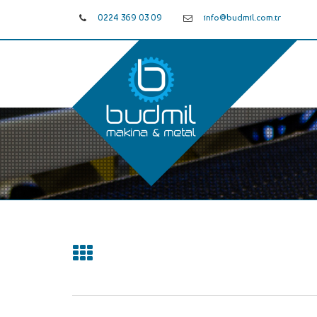
0224 369 03 09
info@budmil.com.tr