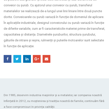
conveior cu șurub. Cu ajutorul unui conveior cu șurub, transferul
materialelor se realizează de-a lungul unei linii liniare între două puncte
dorite. Conveioarele cu șurub variază în funcție de domeniul de aplicare.
În aplicațiile industriale, designul conveiorului cu șurub variază în funcție
de diferite variabile, cum ar fi caracteristicile materiei prime de transferat,
capacitatea și distanța. Diametrele șuruburilor, structura șurubului,
gâturile de intrare și ieșire, rulmenții și puterile motoarelor sunt selectate
în funcție de aplicație.
Din 1985, deservim industria mașinilor și a metalelor, iar compania noastră
înființată în 2012, cu moștenirea și tradiția noastră de familie, continuăm fără
a face compromisuri în privința calității.