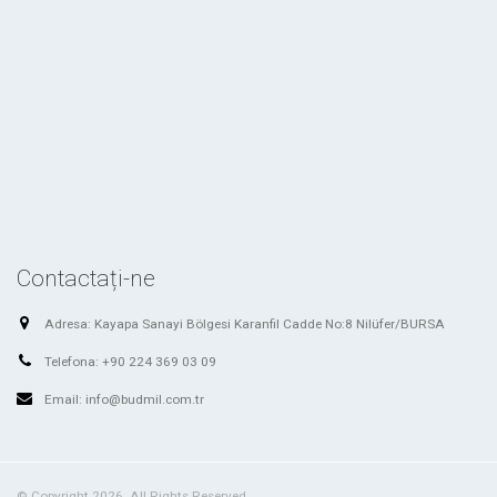
Contactați-ne
Adresa:
Kayapa Sanayi Bölgesi Karanfil Cadde No:8 Nilüfer/BURSA
Telefona:
+90 224 369 03 09
Email:
info@budmil.com.tr
© Copyright 2026. All Rights Reserved.