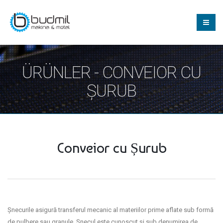
ÜRÜNLER - CONVEIOR CU
ȘURUB
Conveior cu Șurub
Șnecurile asigură transferul mecanic al materiilor prime aflate sub formă
de pulbere sau granule. Șnecul este cunoscut și sub denumirea de